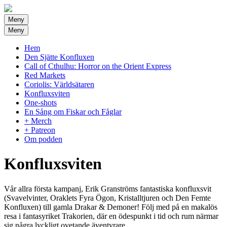
Meny
Meny
Hem
Den Sjätte Konfluxen
Call of Cthulhu: Horror on the Orient Express
Red Markets
Coriolis: Världsätaren
Konfluxsviten
One-shots
En Sång om Fiskar och Fåglar
+ Merch
+ Patreon
Om podden
Konfluxsviten
Vår allra första kampanj, Erik Granströms fantastiska konfluxsvit
(Svavelvinter, Oraklets Fyra Ögon, Kristalltjuren och Den Femte
Konfluxen) till gamla Drakar & Demoner! Följ med på en makalös
resa i fantasyriket Trakorien, där en ödespunkt i tid och rum närmar
sig några lyckligt ovetande äventyrare…