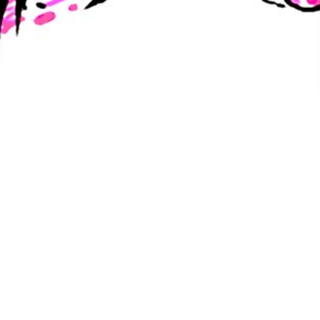
Konfluxsviten s01e22 –
Järntornets krater
Äventyrarna har äntligen nåt sitt mål, Järntornet. Nu
återstår bara att ta sig in i det fruktade tornet, något
som är lättare sagt än gjort.
Ljudspelare
00:00
00:00
PLAY IN NEW WINDOW