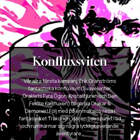
Konfluxsviten
Vår allra första kampanj, Erik Granströms
fantastiska konfluxsvit (Svavelvinter,
Oraklets Fyra Ögon, Kristalltjuren och Den
Femte Konfluxen) till gamla Drakar &
Demoner! Följ med på en makalös resa i
fantasyriket Trakorien, där en ödespunkt i tid
och rum närmar sig några lyckligt ovetande
äventyrare…