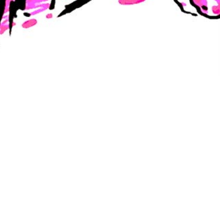
Konfluxsviten s02e01 –
Starten på början
Något stort gror under ytan när Francus anländer till
Tricilve på jakt efter sina forna kamrater. Följ med på
ett spännande och storslaget äventyr över
Trakorien med nya avsnitt varje måndag.
Ljudspelare
00:00
00:00