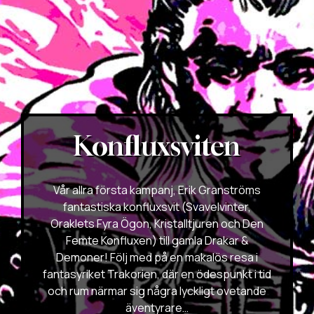
Konfluxsviten
Vår allra första kampanj, Erik Granströms
fantastiska konfluxsvit (Svavelvinter,
Oraklets Fyra Ögon, Kristalltjuren och Den
Femte Konfluxen) till gamla Drakar &
Demoner! Följ med på en makalös resa i
fantasyriket Trakorien, där en ödespunkt i tid
och rum närmar sig några lyckligt ovetande
äventyrare…