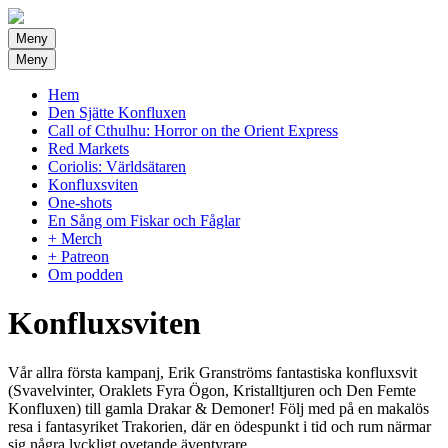
Meny
Meny
Hem
Den Sjätte Konfluxen
Call of Cthulhu: Horror on the Orient Express
Red Markets
Coriolis: Världsätaren
Konfluxsviten
One-shots
En Sång om Fiskar och Fåglar
+ Merch
+ Patreon
Om podden
Konfluxsviten
Vår allra första kampanj, Erik Granströms fantastiska konfluxsvit
(Svavelvinter, Oraklets Fyra Ögon, Kristalltjuren och Den Femte
Konfluxen) till gamla Drakar & Demoner! Följ med på en makalös
resa i fantasyriket Trakorien, där en ödespunkt i tid och rum närmar
sig några lyckligt ovetande äventyrare…