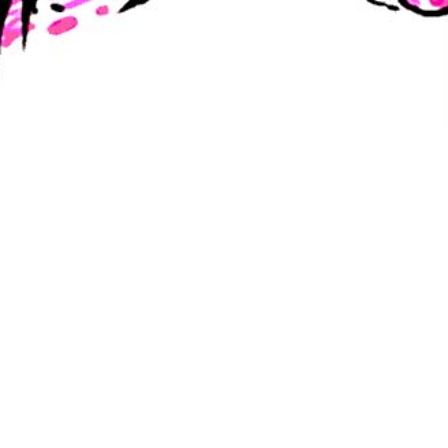
Konfluxsviten s02e29 –
Tocmeskogens kall
Varför dras Urmari till Tocmeskogen? Och vad
kommer hända med hans kärlek, Ustril? Mysterierna
tätnar!
Ljudspelare
00:00
00:00
PLAY IN NEW WINDOW