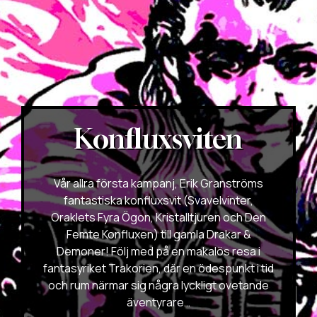
Konfluxsviten
Vår allra första kampanj, Erik Granströms
fantastiska konfluxsvit (Svavelvinter,
Oraklets Fyra Ögon, Kristalltjuren och Den
Femte Konfluxen) till gamla Drakar &
Demoner! Följ med på en makalös resa i
fantasyriket Trakorien, där en ödespunkt i tid
och rum närmar sig några lyckligt ovetande
äventyrare…