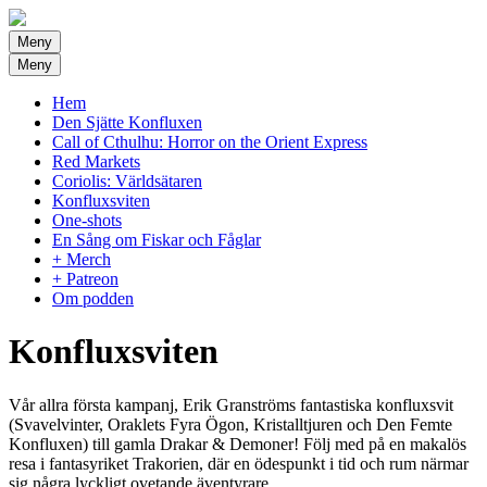
Meny
Meny
Hem
Den Sjätte Konfluxen
Call of Cthulhu: Horror on the Orient Express
Red Markets
Coriolis: Världsätaren
Konfluxsviten
One-shots
En Sång om Fiskar och Fåglar
+ Merch
+ Patreon
Om podden
Konfluxsviten
Vår allra första kampanj, Erik Granströms fantastiska konfluxsvit
(Svavelvinter, Oraklets Fyra Ögon, Kristalltjuren och Den Femte
Konfluxen) till gamla Drakar & Demoner! Följ med på en makalös
resa i fantasyriket Trakorien, där en ödespunkt i tid och rum närmar
sig några lyckligt ovetande äventyrare…