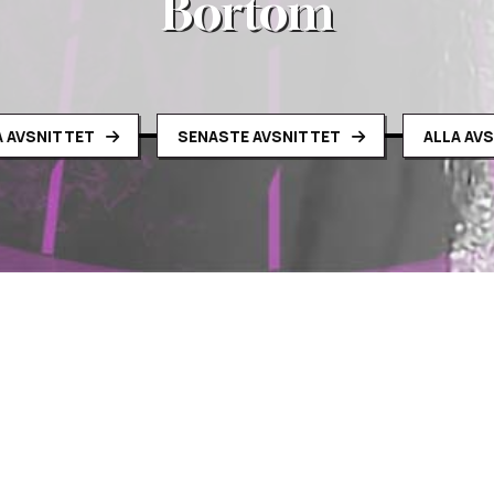
Bortom
 AVSNITTET
SENASTE AVSNITTET
ALLA AV
a: Bortom – Del 1 av 3
a nya serie, Spelskaparna! Först ut är Robert Jonsson, som sp
lspel Bortom. Håll i hatten!