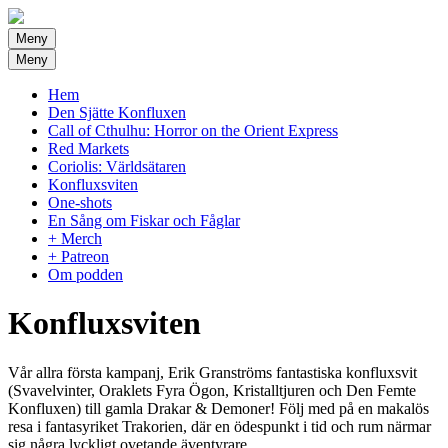
Meny
Meny
Hem
Den Sjätte Konfluxen
Call of Cthulhu: Horror on the Orient Express
Red Markets
Coriolis: Världsätaren
Konfluxsviten
One-shots
En Sång om Fiskar och Fåglar
+ Merch
+ Patreon
Om podden
Konfluxsviten
Vår allra första kampanj, Erik Granströms fantastiska konfluxsvit
(Svavelvinter, Oraklets Fyra Ögon, Kristalltjuren och Den Femte
Konfluxen) till gamla Drakar & Demoner! Följ med på en makalös
resa i fantasyriket Trakorien, där en ödespunkt i tid och rum närmar
sig några lyckligt ovetande äventyrare…