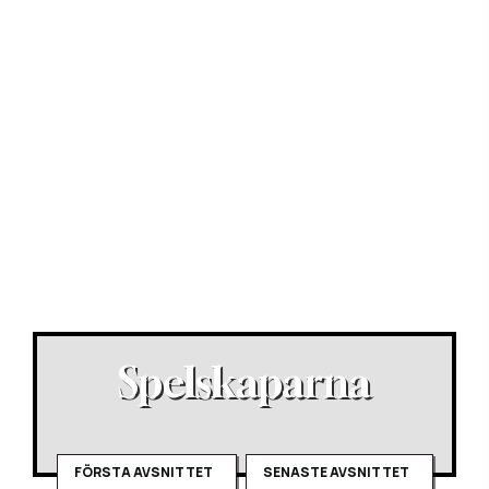
Spelskaparna
FÖRSTA AVSNITTET
SENASTE AVSNITTET