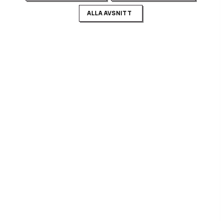
ALLA AVSNITT