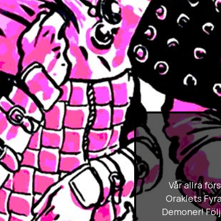
Vår allra fö
Oraklets Fyra
Demoner! Följ