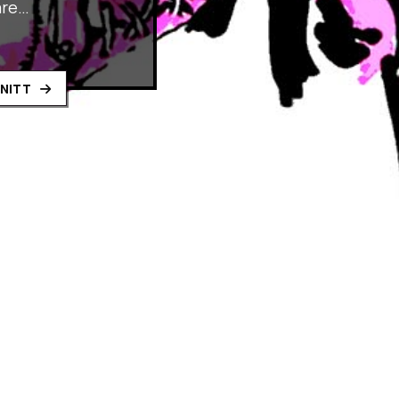
are…
SNITT
till det enorma
sor gömmer sig där