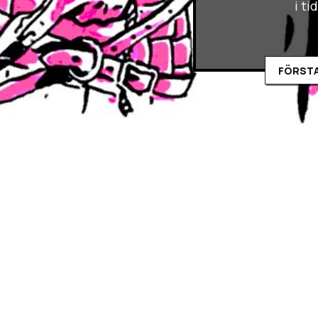
i t
FÖRSTA
Konfluxsvit
Med Bytos i mid-apokalyps
spindelnät som delar vär
uppe?