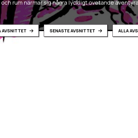
id och rum närmar sig några lyckligt ovetande äventyr
 AVSNITTET
SENASTE AVSNITTET
ALLA AV
en s03e33 – Fem nere, två kvar
 har det blivit dags för våra modiga hjältar att åter bege sig 
lden. Vilka överraskningar väntar vid nätets fot? Och vilka fa