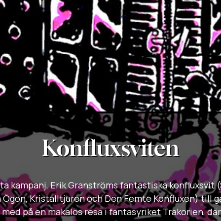
Konfluxsviten
rsta kampanj, Erik Granströms fantastiska konfluxsvit (
 Ögon, Kristalltjuren och Den Femte Konfluxen) till 
 med på en makalös resa i fantasyriket Trakorien, dä