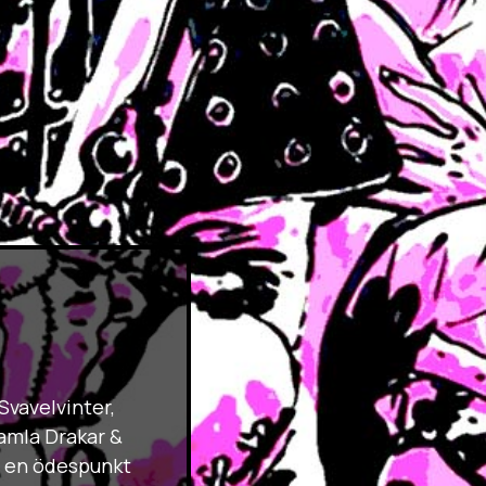
Svavelvinter,
gamla Drakar &
r en ödespunkt