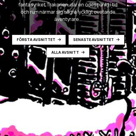
fantasyriket Trakorien, där en ödespunkt i tid
och rum närmar sig några lyckligt ovetande
äventyrare…
FÖRSTA AVSNITTET
SENASTE AVSNITTET
ALLA AVSNITT