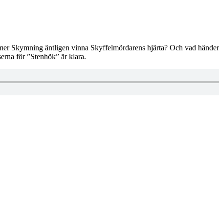
er Skymning äntligen vinna Skyffelmördarens hjärta? Och vad händer 
erna för ”Stenhök” är klara.