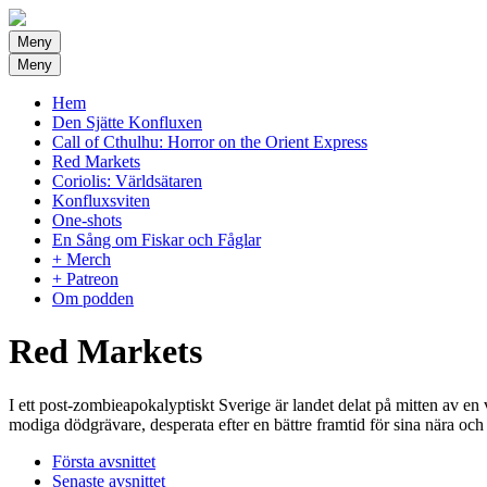
Meny
Meny
Hem
Den Sjätte Konfluxen
Call of Cthulhu: Horror on the Orient Express
Red Markets
Coriolis: Världsätaren
Konfluxsviten
One-shots
En Sång om Fiskar och Fåglar
+ Merch
+ Patreon
Om podden
Red Markets
I ett post-zombieapokalyptiskt Sverige är landet delat på mitten av en
modiga dödgrävare, desperata efter en bättre framtid för sina nära oc
Första avsnittet
Senaste avsnittet