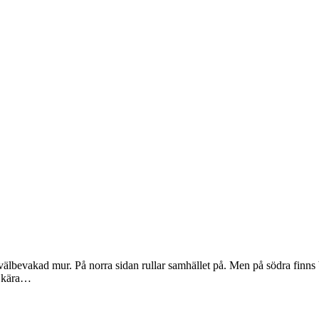
 välbevakad mur. På norra sidan rullar samhället på. Men på södra finns
h kära…