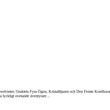
vavelvinter, Oraklets Fyra Ögon, Kristalltjuren och Den Femte Konflux
gra lyckligt ovetande äventyrare…