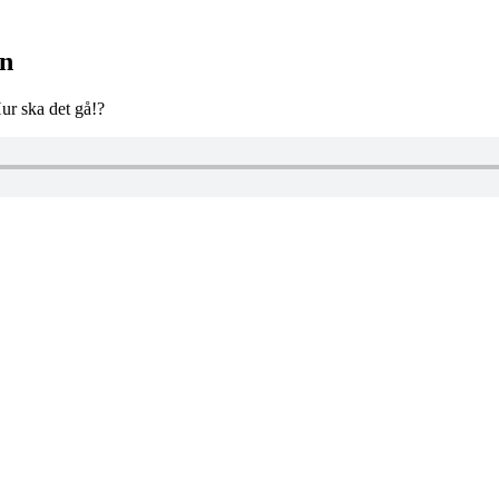
en
Hur ska det gå!?