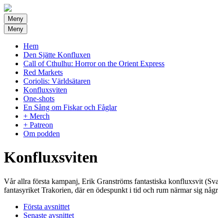
Meny
Meny
Hem
Den Sjätte Konfluxen
Call of Cthulhu: Horror on the Orient Express
Red Markets
Coriolis: Världsätaren
Konfluxsviten
One-shots
En Sång om Fiskar och Fåglar
+ Merch
+ Patreon
Om podden
Konfluxsviten
Vår allra första kampanj, Erik Granströms fantastiska konfluxsvit (S
fantasyriket Trakorien, där en ödespunkt i tid och rum närmar sig nå
Första avsnittet
Senaste avsnittet