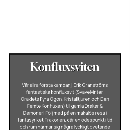
Konfluxsviten
Vår allra första kampanj, Erik Granströms
fantastiska konfluxsvit (Svavelvinter,
Oraklets Fyra Ögon, Kristalltjuren och Den
Femte Konfluxen) till gamla Drakar &
Demoner! Följ med på en makalös resa i
fantasyriket Trakorien, där en ödespunkt i tid
och rum närmar sig några lyckligt ovetande