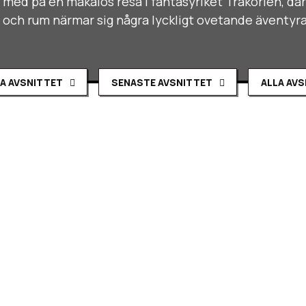
 med på en makalös resa i fantasyriket Trakorien, dä
id och rum närmar sig några lyckligt ovetande äventyr
A AVSNITTET
SENASTE AVSNITTET
ALLA AV
o s01e12 – Sylt eller Byxor
rgo begett sig till Kvurerlägret för att söka svar om den myst
örsöker stjäla boysenbär men saker har som vanligt inte gått
jupa problem. Hur ska det gå!?