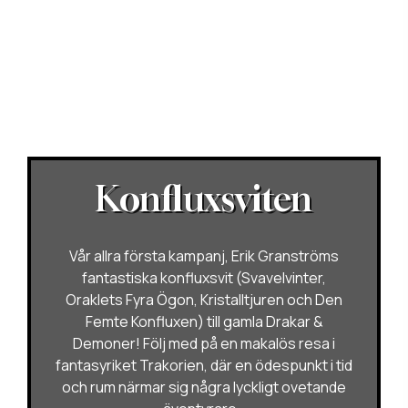
Konfluxsviten
Vår allra första kampanj, Erik Granströms
fantastiska konfluxsvit (Svavelvinter,
Oraklets Fyra Ögon, Kristalltjuren och Den
Femte Konfluxen) till gamla Drakar &
Demoner! Följ med på en makalös resa i
fantasyriket Trakorien, där en ödespunkt i tid
och rum närmar sig några lyckligt ovetande