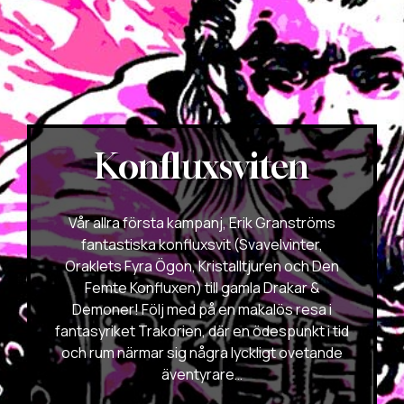
Konfluxsviten
Vår allra första kampanj, Erik Granströms
fantastiska konfluxsvit (Svavelvinter,
Oraklets Fyra Ögon, Kristalltjuren och Den
Femte Konfluxen) till gamla Drakar &
Demoner! Följ med på en makalös resa i
fantasyriket Trakorien, där en ödespunkt i tid
och rum närmar sig några lyckligt ovetande
äventyrare…