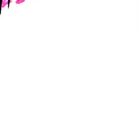
Konfluxsviten s04e57 –
För Stegos!
Del 2 av 3 om de modiga Stegosernas öden och
äventyr på Clusta Noba. Spännande värre!
Ljudspelare
00:00
00:00
PLAY IN NEW WINDOW
DOWNLOAD