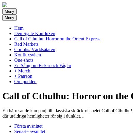
Meny
Meny
Hem
Den Sjätte Konfluxen
Call of Cthulhu: Horror on the Orient Express
Red Markets
Coriolis: Världsätaren
Konfluxsviten
One-shots
En Sång om Fiskar och Fåglar
+ Merch
+ Patreon
Om podden
Call of Cthulhu: Horror on the 
En hårresande kampanj till klassiska skräckrollspelet Call of Cthulhu
där uråldriga hemligheter rör sig i dunklet…
Första avsnittet
Senaste avsnittet