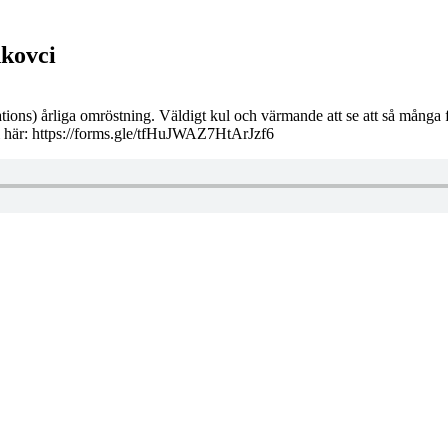
nkovci
lations) årliga omröstning. Väldigt kul och värmande att se att så många f
i här: https://forms.gle/tfHuJWAZ7HtArJzf6