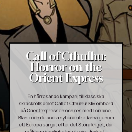
Call of Cthulhu:
Horror on the
Orient Express
En hårresande kampanj till klassiska
skräckrollspelet Call of Cthulhu! Kliv ombord
på Orientexpressen och res med Lorraine,
Blanc och de andra nyfikna utredarna genom
ett Europa sargat efter det Stora kriget, där
uråldriga hemligheter rör sig i dunklet…