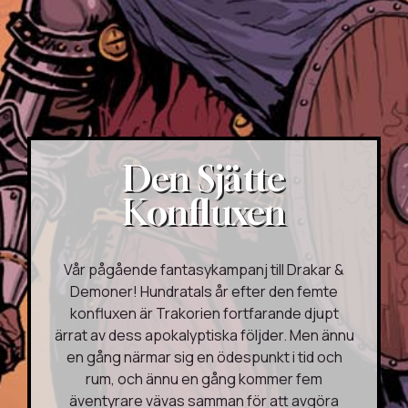
Den Sjätte
Konfluxen
Vår pågående fantasykampanj till Drakar &
Demoner! Hundratals år efter den femte
konfluxen är Trakorien fortfarande djupt
ärrat av dess apokalyptiska följder. Men ännu
en gång närmar sig en ödespunkt i tid och
rum, och ännu en gång kommer fem
äventyrare vävas samman för att avgöra