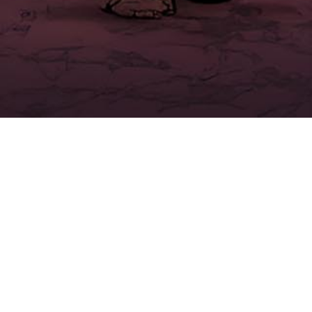
Den Sjätte Konfluxen s01
e17 – Svartalfer i
Bläckarpasset
På väg djupare in i Tolgelds berg upptäcker
äventyrarna att traktens skygga svartalfer plötsligt
blivit våldsamma och gett sig på traktens nomader.