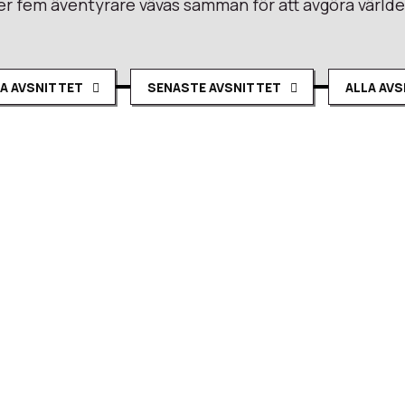
 fem äventyrare vävas samman för att avgöra värld
A AVSNITTET
SENASTE AVSNITTET
ALLA AV
Konfluxen s01 e23 – Trubbel i u
harpyorna ställs gruppen inför nya utmaningar under jord, där
r.