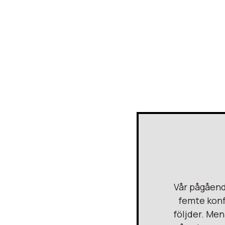
Vår pågåend
femte konf
följder. Men