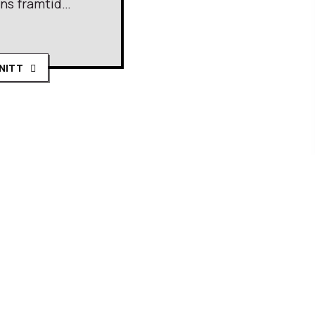
ens framtid…
SNITT
nderjorden
 gammla gravar lockar