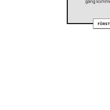
gång kommer
FÖRST
Den Sjätte 
Efter att ha undkommit 
och otäcka varelser lura