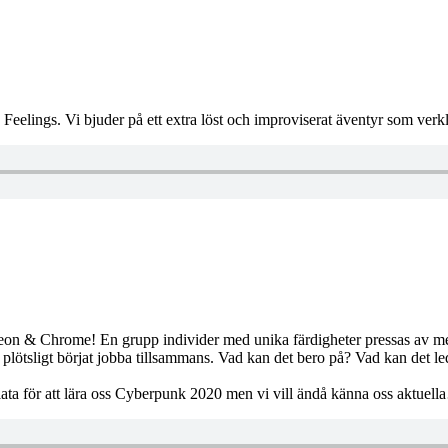
eelings. Vi bjuder på ett extra löst och improviserat äventyr som verkli
eon & Chrome! En grupp individer med unika färdigheter pressas av me
plötsligt börjat jobba tillsammans. Vad kan det bero på? Vad kan det l
lata för att lära oss Cyberpunk 2020 men vi vill ändå känna oss aktuell