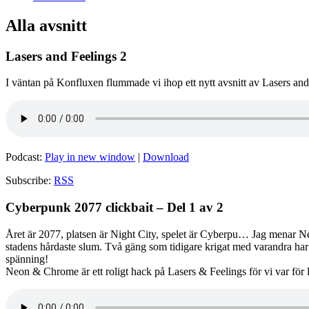
Alla avsnitt
Lasers and Feelings 2
I väntan på Konfluxen flummade vi ihop ett nytt avsnitt av Lasers and F
Podcast:
Play in new window
|
Download
Subscribe:
RSS
Cyberpunk 2077 clickbait – Del 1 av 2
Året är 2077, platsen är Night City, spelet är Cyberpu… Jag menar N
stadens hårdaste slum. Två gäng som tidigare krigat med varandra har 
spänning!
Neon & Chrome är ett roligt hack på Lasers & Feelings för vi var för 