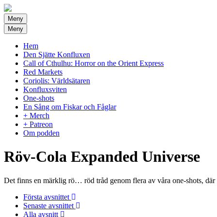
Meny
Meny
Hem
Den Sjätte Konfluxen
Call of Cthulhu: Horror on the Orient Express
Red Markets
Coriolis: Världsätaren
Konfluxsviten
One-shots
En Sång om Fiskar och Fåglar
+ Merch
+ Patreon
Om podden
Röv-Cola Expanded Universe
Det finns en märklig rö… röd tråd genom flera av våra one-shots, där e
Första avsnittet
Senaste avsnittet
Alla avsnitt