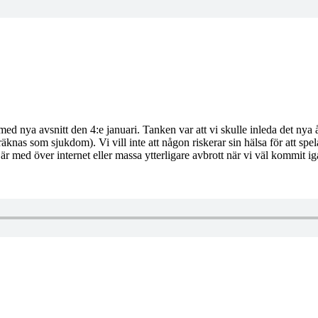
 med nya avsnitt den 4:e januari. Tanken var att vi skulle inleda det 
m räknas som sjukdom). Vi vill inte att någon riskerar sin hälsa för att s
som är med över internet eller massa ytterligare avbrott när vi väl ko