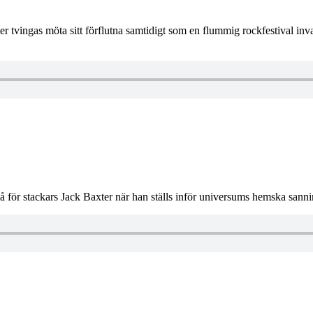
er tvingas möta sitt förflutna samtidigt som en flummig rockfestival i
å för stackars Jack Baxter när han ställs inför universums hemska sanni