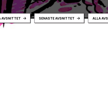
 AVSNITTET
SENASTE AVSNITTET
ALLA AV
d Erik Granström
ventyr i Trakorien tar vi en pratstund med dess skapare, förf
allmänhet och Svavelvinter i synnerhet. Mycket nöje!