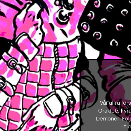
Vår allra fö
Oraklets Fyra
Demoner! Följ
i t