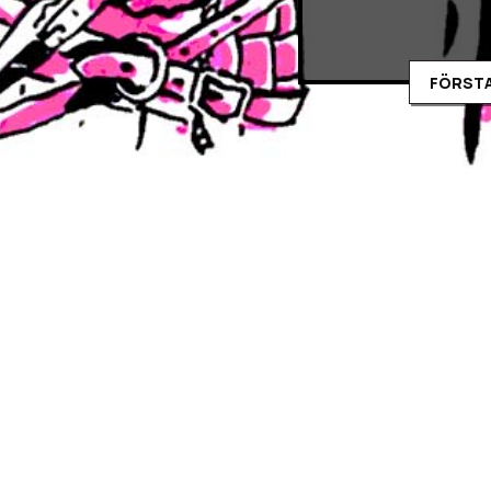
FÖRSTA
Intervju me
Medan vi väntar på nya ä
Vi diskuterar rollspel i 
Ljudspelare
00:00