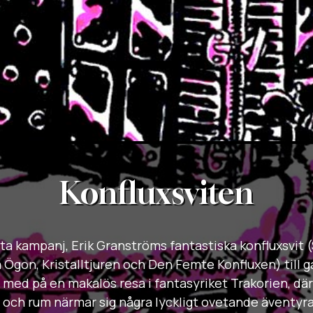
Konfluxsviten
rsta kampanj, Erik Granströms fantastiska konfluxsvit (
 Ögon, Kristalltjuren och Den Femte Konfluxen) till 
 med på en makalös resa i fantasyriket Trakorien, dä
id och rum närmar sig några lyckligt ovetande äventyr