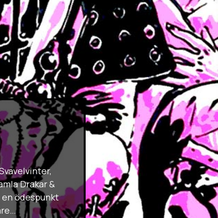
Svavelvinter,
gamla Drakar &
r en ödespunkt
are…