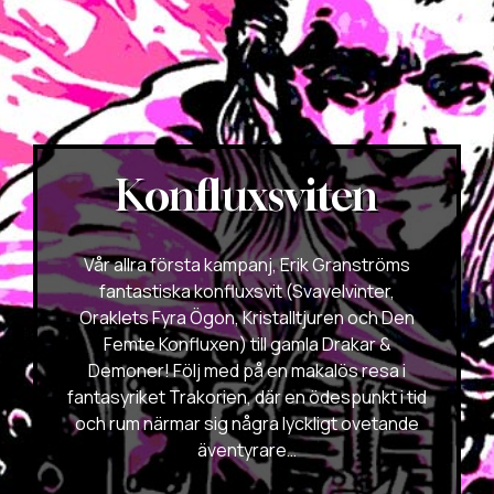
Konfluxsviten
Vår allra första kampanj, Erik Granströms
fantastiska konfluxsvit (Svavelvinter,
Oraklets Fyra Ögon, Kristalltjuren och Den
Femte Konfluxen) till gamla Drakar &
Demoner! Följ med på en makalös resa i
fantasyriket Trakorien, där en ödespunkt i tid
och rum närmar sig några lyckligt ovetande
äventyrare…