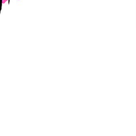
VSR Live – Gothcon 2016
Specialavsnitt som spelades in live på Gothcon 2016.
Äventyret är skrivet specifikt för Gothcon och bjuder
på spänning, action och publikmedverkan!
Ljudspelare
00:00
00:00
PLAY IN NEW WINDOW
DOWNLOAD