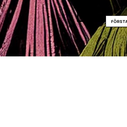
FÖRSTA
Coriolis s01
Våra tappra äventyrare h
och tungt beväpnade le
Ljudspelare
00:00