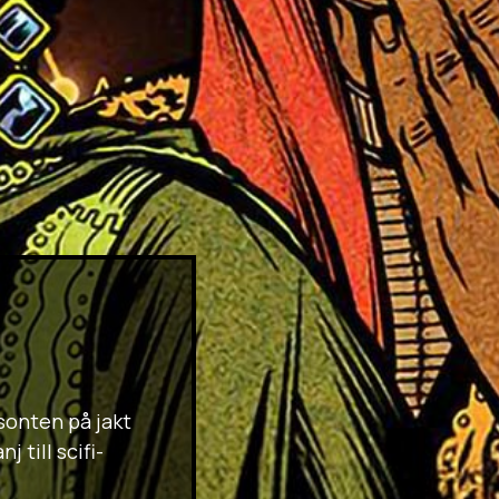
sonten på jakt
till scifi-