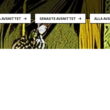
 AVSNITTET
SENASTE AVSNITTET
ALLA AV
e14 – Legionärer!
ar äntligen tagit sig fram till utgrävningen men hur ska de ta s
gionärerna?