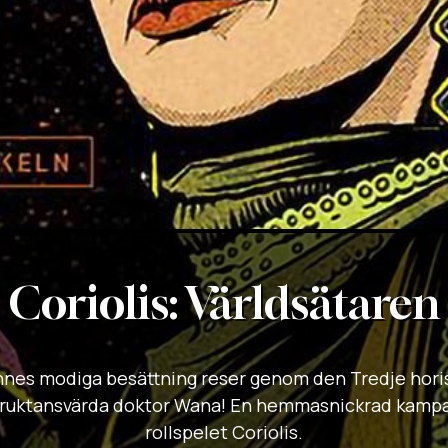
Coriolis: Världsätaren
nnes modiga besättning reser genom den Tredje hori
fruktansvärda doktor Wana! En hemmasnickrad kampanj 
rollspelet Coriolis.