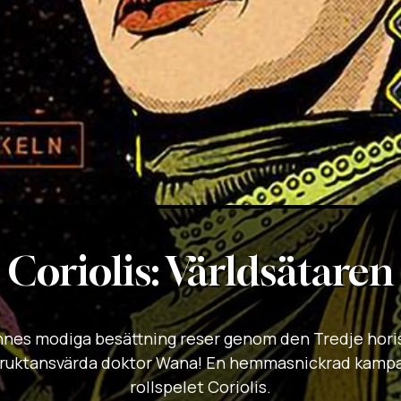
Coriolis: Världsätaren
nnes modiga besättning reser genom den Tredje hori
fruktansvärda doktor Wana! En hemmasnickrad kampanj 
rollspelet Coriolis.