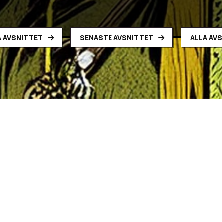
 AVSNITTET
SENASTE AVSNITTET
ALLA AV
1e25 – Hungern
rkar på Forskningsbas Zamusa.
det i en av de här beskrivningarna men oj, oj, oj vad saker int