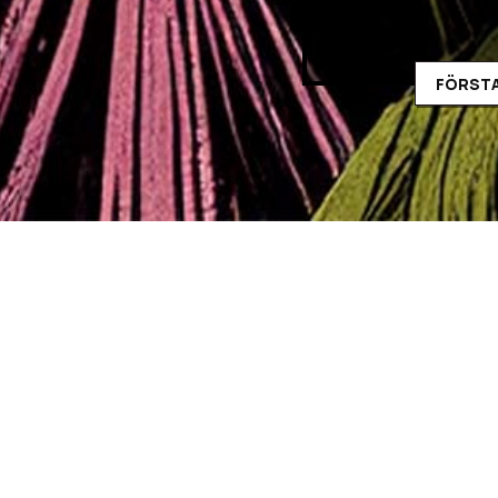
FÖRSTA
Coriolis s0
Allt är inte som det ve
Jag tror jag redan nämnt 
Ljudspelare
00:00