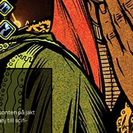
sonten på jakt
till scifi-