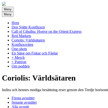
Meny
Meny
Hem
Den Sjätte Konfluxen
Call of Cthulhu: Horror on the Orient Express
Red Markets
Coriolis: Världsätaren
Konfluxsviten
One-shots
En Sång om Fiskar och Fåglar
+ Merch
+ Patreon
Om podden
Coriolis: Världsätaren
Indira och hennes modiga besättning reser genom den Tredje horisonte
Första avsnittet
Senaste avsnittet
Alla avsnitt