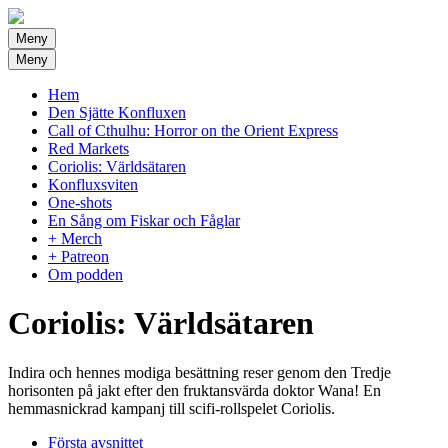
Meny
Meny
Hem
Den Sjätte Konfluxen
Call of Cthulhu: Horror on the Orient Express
Red Markets
Coriolis: Världsätaren
Konfluxsviten
One-shots
En Sång om Fiskar och Fåglar
+ Merch
+ Patreon
Om podden
Coriolis: Världsätaren
Indira och hennes modiga besättning reser genom den Tredje
horisonten på jakt efter den fruktansvärda doktor Wana! En
hemmasnickrad kampanj till scifi-rollspelet Coriolis.
Första avsnittet