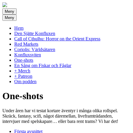
Meny
Meny
Hem
Den Sjätte Konfluxen
Call of Cthulhu: Horror on the Orient Express
Red Markets
Coriolis: Världsätaren
Konfluxsviten
One-shots
En Sång om Fiskar och Fåglar
+ Merch
+ Patreon
Om podden
One-shots
Under åren har vi testat kortare äventyr i många olika rollspel.
Skräck, fantasy, scifi, något däremellan, liveframträdanden,
intervjuer med spelskapare… eller bara rent trams? Vi har det!
Första avsnittet