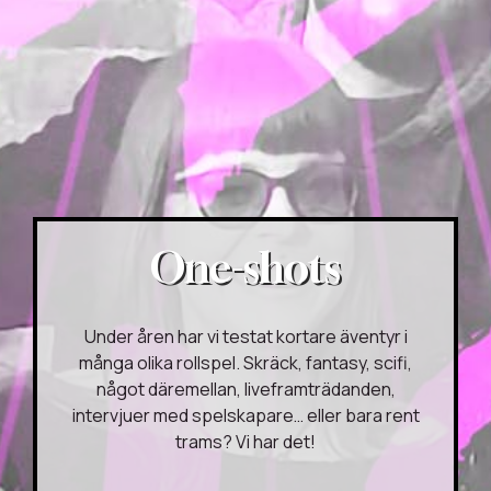
One-shots
Under åren har vi testat kortare äventyr i
många olika rollspel. Skräck, fantasy, scifi,
något däremellan, liveframträdanden,
intervjuer med spelskapare… eller bara rent
trams? Vi har det!