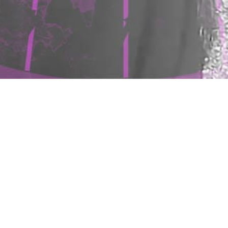
Bachelor of Blood – Del 1
av 2
Ingen Konflux denna veckan då vi inte fick ihop alla så
vi river av en liten specialare så länge. De som tyckte
det var irriterande när vi spelade brats i Skriet bör
nog undvika denna.
Ljudspelare
00:00
00:00