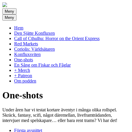
Meny
Meny
Hem
Den Sjätte Konfluxen
Call of Cthulhu: Horror on the Orient Express
Red Markets
Coriolis: Världsätaren
Konfluxsviten
One-shots
En Sång om Fiskar och Fåglar
+ Merch
+ Patreon
Om podden
One-shots
Under åren har vi testat kortare äventyr i många olika rollspel.
Skräck, fantasy, scifi, något däremellan, liveframträdanden,
intervjuer med spelskapare… eller bara rent trams? Vi har det!
Första avsnittet