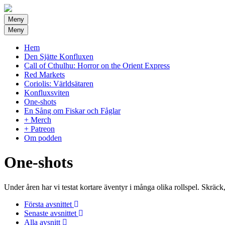
Meny
Meny
Hem
Den Sjätte Konfluxen
Call of Cthulhu: Horror on the Orient Express
Red Markets
Coriolis: Världsätaren
Konfluxsviten
One-shots
En Sång om Fiskar och Fåglar
+ Merch
+ Patreon
Om podden
One-shots
Under åren har vi testat kortare äventyr i många olika rollspel. Skräck
Första avsnittet
Senaste avsnittet
Alla avsnitt